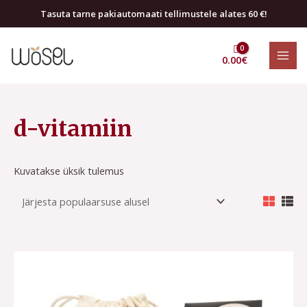
Skip
Tasuta tarne pakiautomaati tellimustele alates 60 €!
to
MAI
content
0.00
€
MEN
d-vitamiin
Kuvatakse üksik tulemus