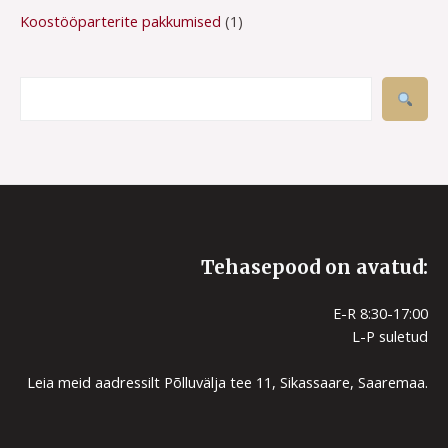
Koostööparterite pakkumised
1
Tehasepood on avatud:
E-R 8:30-17:00
L-P suletud
Leia meid aadressilt Põlluvälja tee 11, Sikassaare, Saaremaa.