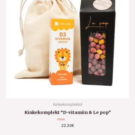
Kinkekomplektid
Kinkekomplekt “D-vitamiin & Le pop”
Hinnanguga
22.30
€
0
/